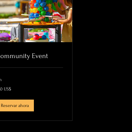
ommunity Event
h
0
40 US$
lares
tadounidenses
Reservar ahora